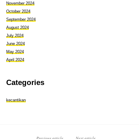
November 2024
October 2024
September 2024
August 2024
July 2024
June 2024
May 2024
April 2024
Categories
kecantikan
Previous article
Next article