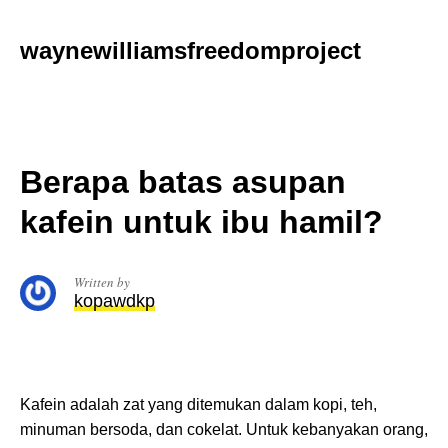
Skip
to
waynewilliamsfreedomproject
content
Berapa batas asupan
kafein untuk ibu hamil?
Written by
kopawdkp
Kafein adalah zat yang ditemukan dalam kopi, teh,
minuman bersoda, dan cokelat. Untuk kebanyakan orang,