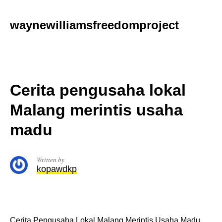
Skip
to
waynewilliamsfreedomproject
content
Cerita pengusaha lokal
Malang merintis usaha
madu
Written by
kopawdkp
Cerita Pengusaha Lokal Malang Merintis Usaha Madu