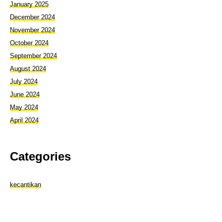
January 2025
December 2024
November 2024
October 2024
September 2024
August 2024
July 2024
June 2024
May 2024
April 2024
Categories
kecantikan