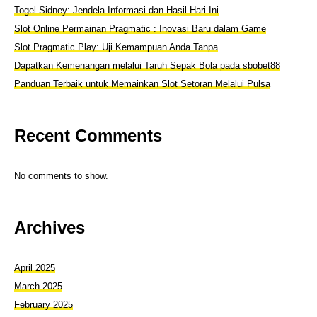
Togel Sidney: Jendela Informasi dan Hasil Hari Ini
Slot Online Permainan Pragmatic : Inovasi Baru dalam Game
Slot Pragmatic Play: Uji Kemampuan Anda Tanpa
Dapatkan Kemenangan melalui Taruh Sepak Bola pada sbobet88
Panduan Terbaik untuk Memainkan Slot Setoran Melalui Pulsa
Recent Comments
No comments to show.
Archives
April 2025
March 2025
February 2025