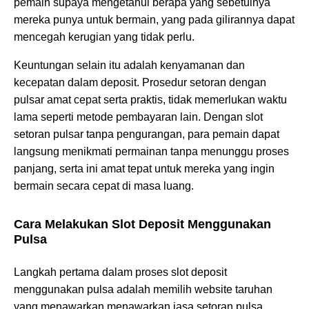
pemain supaya mengetahui berapa yang sebetulnya
mereka punya untuk bermain, yang pada gilirannya dapat
mencegah kerugian yang tidak perlu.
Keuntungan selain itu adalah kenyamanan dan
kecepatan dalam deposit. Prosedur setoran dengan
pulsar amat cepat serta praktis, tidak memerlukan waktu
lama seperti metode pembayaran lain. Dengan slot
setoran pulsar tanpa pengurangan, para pemain dapat
langsung menikmati permainan tanpa menunggu proses
panjang, serta ini amat tepat untuk mereka yang ingin
bermain secara cepat di masa luang.
Cara Melakukan Slot Deposit Menggunakan
Pulsa
Langkah pertama dalam proses slot deposit
menggunakan pulsa adalah memilih website taruhan
yang menawarkan menawarkan jasa setoran pulsa.