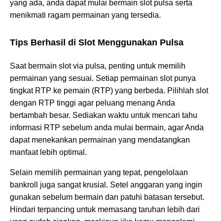
yang ada, anda dapat mulai bermain slot pulsa serta
menikmati ragam permainan yang tersedia.
Tips Berhasil di Slot Menggunakan Pulsa
Saat bermain slot via pulsa, penting untuk memilih
permainan yang sesuai. Setiap permainan slot punya
tingkat RTP ke pemain (RTP) yang berbeda. Pilihlah slot
dengan RTP tinggi agar peluang menang Anda
bertambah besar. Sediakan waktu untuk mencari tahu
informasi RTP sebelum anda mulai bermain, agar Anda
dapat menekankan permainan yang mendatangkan
manfaat lebih optimal.
Selain memilih permainan yang tepat, pengelolaan
bankroll juga sangat krusial. Setel anggaran yang ingin
gunakan sebelum bermain dan patuhi batasan tersebut.
Hindari terpancing untuk memasang taruhan lebih dari