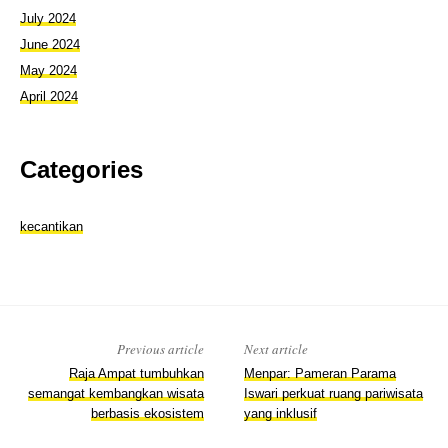
July 2024
June 2024
May 2024
April 2024
Categories
kecantikan
Previous article
Next article
Raja Ampat tumbuhkan
Menpar: Pameran Parama
semangat kembangkan wisata
Iswari perkuat ruang pariwisata
berbasis ekosistem
yang inklusif