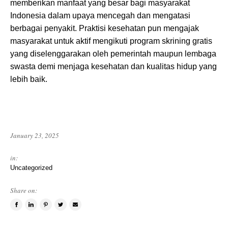
memberikan manfaat yang besar bagi masyarakat
Indonesia dalam upaya mencegah dan mengatasi
berbagai penyakit. Praktisi kesehatan pun mengajak
masyarakat untuk aktif mengikuti program skrining gratis
yang diselenggarakan oleh pemerintah maupun lembaga
swasta demi menjaga kesehatan dan kualitas hidup yang
lebih baik.
January 23, 2025
in:
Uncategorized
Share on:
Share
Share
Pin
Tweet
Email
on
on
this
this
a
Facebook
LinkedIn
item
item
friend