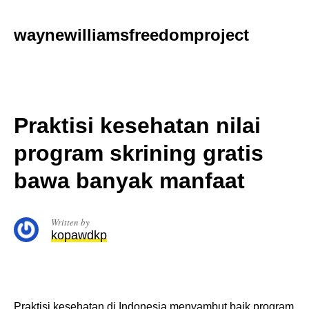
Skip
to
waynewilliamsfreedomproject
content
Praktisi kesehatan nilai
program skrining gratis
bawa banyak manfaat
Written by
kopawdkp
Praktisi kesehatan di Indonesia menyambut baik program