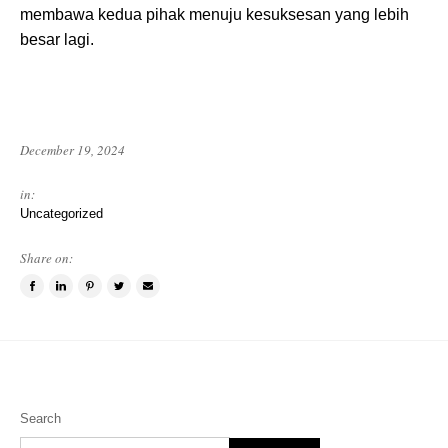
membawa kedua pihak menuju kesuksesan yang lebih
besar lagi.
December 19, 2024
in:
Uncategorized
Share on:
Share
Share
Pin
Tweet
Email
on
on
this
this
a
Facebook
LinkedIn
item
item
friend
Search