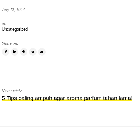
July 12, 2024
in:
Uncategorized
Share on:
Share
Share
Pin
Tweet
Email
on
on
this
this
a
Facebook
LinkedIn
item
item
friend
Next article
5 Tips paling ampuh agar aroma parfum tahan lama!