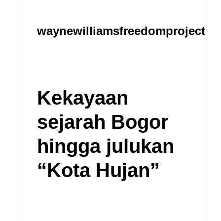
Skip
to
waynewilliamsfreedomproject
content
Kekayaan
sejarah Bogor
hingga julukan
“Kota Hujan”