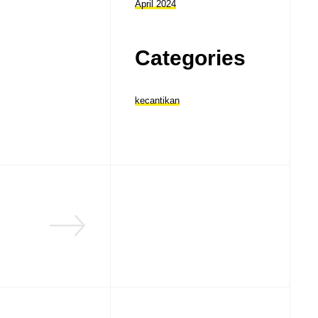
April 2024
Categories
kecantikan