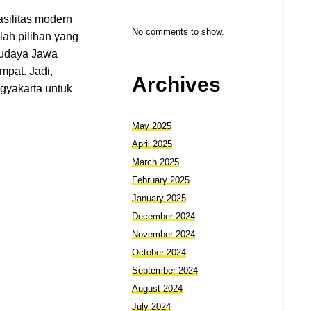
silitas modern
No comments to show.
lah pilihan yang
budaya Jawa
pat. Jadi,
Archives
ogyakarta untuk
May 2025
April 2025
March 2025
February 2025
January 2025
December 2024
November 2024
October 2024
September 2024
August 2024
July 2024