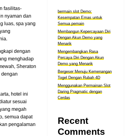
 fasilitas-
bermain slot Demo:
in nyaman dan
Kesempatan Emas untuk
g luas, spa yang
Semua pemain
 yang
Membangun Kepercayaan Diri
Dengan Akun Demo yang
nia.
Menarik
engkapi dengan
Mengembangkan Rasa
Percaya Diri Dengan Akun
 yang menghadap
Demo yang Menarik
s mewah, Sheraton
Bergeser Menuju Kemenangan
i dengan
Togel Dengan Rubah 4D
Menggunakan Permainan Slot
Daring Pragmatic dengan
ta, hotel ini
Cerdas
diatur sesuai
n yang megah
jo, semua dapat
Recent
atkan pengalaman
Comments