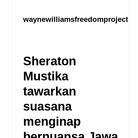
Skip
to
waynewilliamsfreedomproject
content
Sheraton
Mustika
tawarkan
suasana
menginap
bernuansa Jawa