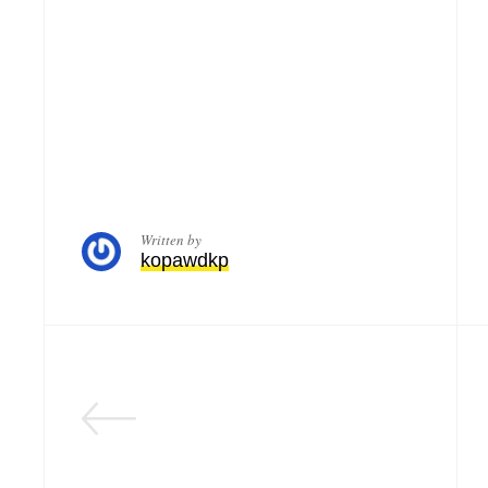
Written by
kopawdkp