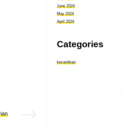
June 2024
May 2024
April 2024
Categories
kecantikan
rian