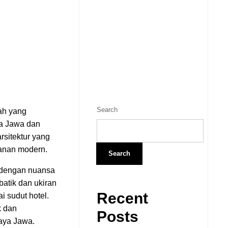
Search
ah yang
a Jawa dan
arsitektur yang
anan modern.
Search
t dengan nuansa
batik dan ukiran
Recent
i sudut hotel.
k dan
Posts
aya Jawa.