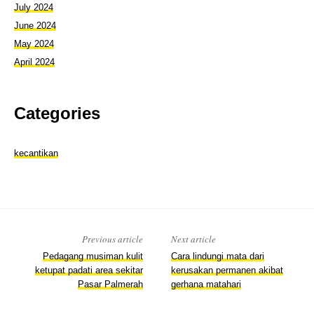
July 2024
June 2024
May 2024
April 2024
Categories
kecantikan
Previous article
Next article
Pedagang musiman kulit
Cara lindungi mata dari
ketupat padati area sekitar
kerusakan permanen akibat
Pasar Palmerah
gerhana matahari