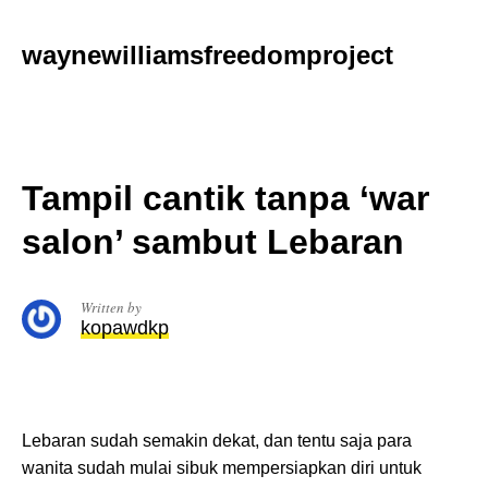
Skip
to
waynewilliamsfreedomproject
content
Tampil cantik tanpa ‘war
salon’ sambut Lebaran
Written by
kopawdkp
Lebaran sudah semakin dekat, dan tentu saja para
wanita sudah mulai sibuk mempersiapkan diri untuk