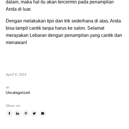
dalam, maka hal itu akan tercermin pada penampilan
Anda di luar.
Dengan melakukan tips dan trik sederhana di atas, Anda
bisa tampil cantik tanpa harus ke salon. Selamat
merayakan Lebaran dengan penampilan yang cantik dan
menawan!
April 9, 2024
in:
Uncategorized
Share on:
Share
Share
Pin
Tweet
Email
on
on
this
this
a
Facebook
LinkedIn
item
item
friend