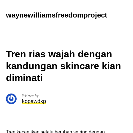
Skip
to
waynewilliamsfreedomproject
content
Tren rias wajah dengan
kandungan skincare kian
diminati
Written by
kopawdkp
Tren kecantikan selalu berubah seiring dengan